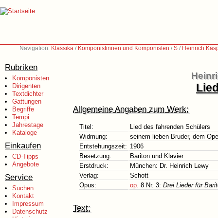
Navigation:
Klassika
/
Komponistinnen und Komponisten
/
S
/
Heinrich Kas
Rubriken
Heinr
Komponisten
Lie
Dirigenten
Textdichter
Gattungen
Allgemeine Angaben zum Werk:
Begriffe
Tempi
Jahrestage
Titel:
Lied des fahrenden Schülers
Kataloge
Widmung:
seinem lieben Bruder, dem Op
Einkaufen
Entstehungszeit:
1906
Besetzung:
Bariton und Klavier
CD-Tipps
Angebote
Erstdruck:
München: Dr. Heinrich Lewy
Verlag:
Schott
Service
Opus:
op.
8 Nr. 3:
Drei Lieder für Bar
Suchen
Kontakt
Impressum
Text:
Datenschutz