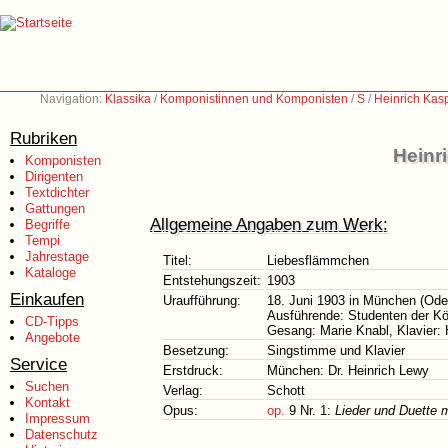
Navigation:
Klassika
/
Komponistinnen und Komponisten
/
S
/
Heinrich Kas
Rubriken
Heinr
Komponisten
Dirigenten
Textdichter
Gattungen
Allgemeine Angaben zum Werk:
Begriffe
Tempi
Jahrestage
Titel:
Liebesflämmchen
Kataloge
Entstehungszeit:
1903
Einkaufen
Uraufführung:
18. Juni 1903 in München (Ode
Ausführende: Studenten der K
CD-Tipps
Gesang: Marie Knabl, Klavier:
Angebote
Besetzung:
Singstimme und Klavier
Service
Erstdruck:
München: Dr. Heinrich Lewy
Suchen
Verlag:
Schott
Kontakt
Opus:
op.
9 Nr. 1:
Lieder und Duette 
Impressum
Datenschutz