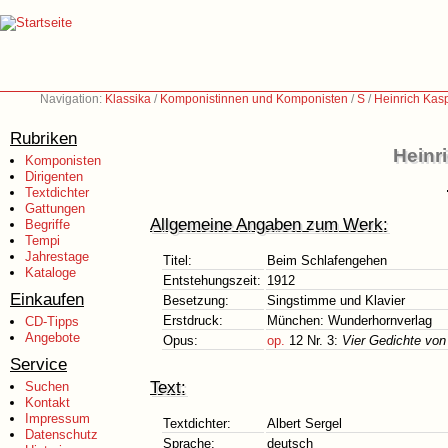
Navigation:
Klassika
/
Komponistinnen und Komponisten
/
S
/
Heinrich Kas
Rubriken
Heinr
Komponisten
Dirigenten
Textdichter
Gattungen
Allgemeine Angaben zum Werk:
Begriffe
Tempi
Jahrestage
Titel:
Beim Schlafengehen
Kataloge
Entstehungszeit:
1912
Einkaufen
Besetzung:
Singstimme und Klavier
Erstdruck:
München: Wunderhornverlag
CD-Tipps
Angebote
Opus:
op.
12 Nr. 3:
Vier Gedichte von
Service
Text:
Suchen
Kontakt
Impressum
Textdichter:
Albert Sergel
Datenschutz
Sprache:
deutsch