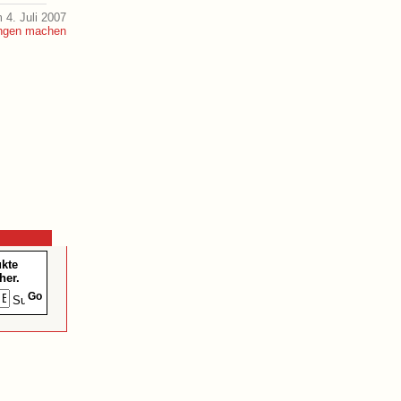
 4. Juli 2007
ukte
her.
Go