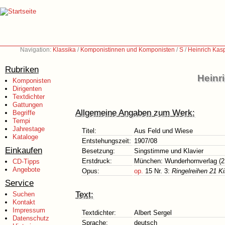
Navigation:
Klassika
/
Komponistinnen und Komponisten
/
S
/
Heinrich Kas
Rubriken
Heinr
Komponisten
Dirigenten
Textdichter
Gattungen
Allgemeine Angaben zum Werk:
Begriffe
Tempi
Jahrestage
Titel:
Aus Feld und Wiese
Kataloge
Entstehungszeit:
1907/08
Einkaufen
Besetzung:
Singstimme und Klavier
Erstdruck:
München: Wunderhornverlag (2
CD-Tipps
Angebote
Opus:
op.
15 Nr. 3:
Ringelreihen 21 Ki
Service
Text:
Suchen
Kontakt
Impressum
Textdichter:
Albert Sergel
Datenschutz
Sprache:
deutsch