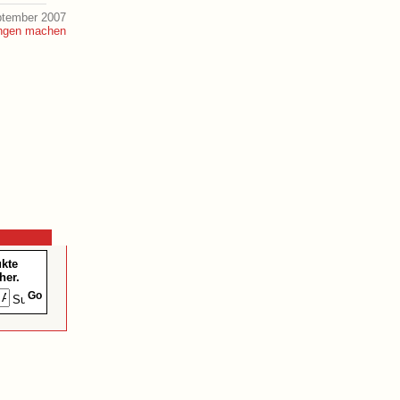
ptember 2007
ukte
her.
Go