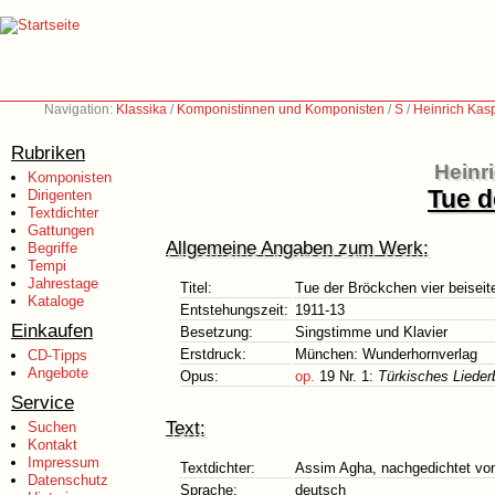
Navigation:
Klassika
/
Komponistinnen und Komponisten
/
S
/
Heinrich Kas
Rubriken
Heinr
Komponisten
Tue d
Dirigenten
Textdichter
Gattungen
Allgemeine Angaben zum Werk:
Begriffe
Tempi
Jahrestage
Titel:
Tue der Bröckchen vier beiseit
Kataloge
Entstehungszeit:
1911-13
Einkaufen
Besetzung:
Singstimme und Klavier
Erstdruck:
München: Wunderhornverlag
CD-Tipps
Angebote
Opus:
op.
19 Nr. 1:
Türkisches Liederb
Service
Text:
Suchen
Kontakt
Impressum
Textdichter:
Assim Agha, nachgedichtet vo
Datenschutz
Sprache:
deutsch