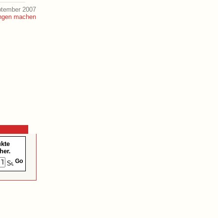
ptember 2007
ukte
her.
Go