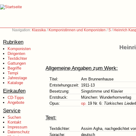
Navigation:
Klassika
/
Komponistinnen und Komponisten
/
S
/
Heinrich Kas
Rubriken
Heinr
Komponisten
Dirigenten
Textdichter
Gattungen
Allgemeine Angaben zum Werk:
Begriffe
Tempi
Jahrestage
Titel:
Am Brunnenhause
Kataloge
Entstehungszeit:
1911-13
Einkaufen
Besetzung:
Singstimme und Klavier
Erstdruck:
München: Wunderhornverlag
CD-Tipps
Angebote
Opus:
op.
19 Nr. 6:
Türkisches Liede
Service
Text:
Suchen
Kontakt
Impressum
Textdichter:
Assim Agha, nachgedichtet vo
Datenschutz
Sprache:
deutsch