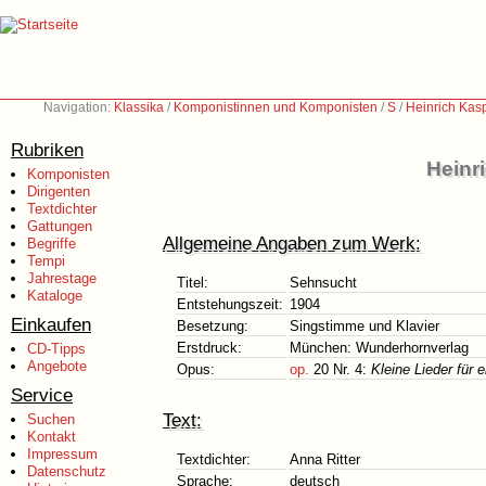
Navigation:
Klassika
/
Komponistinnen und Komponisten
/
S
/
Heinrich Kas
Rubriken
Heinr
Komponisten
Dirigenten
Textdichter
Gattungen
Allgemeine Angaben zum Werk:
Begriffe
Tempi
Jahrestage
Titel:
Sehnsucht
Kataloge
Entstehungszeit:
1904
Einkaufen
Besetzung:
Singstimme und Klavier
Erstdruck:
München: Wunderhornverlag
CD-Tipps
Angebote
Opus:
op.
20 Nr. 4:
Kleine Lieder für 
Service
Text:
Suchen
Kontakt
Impressum
Textdichter:
Anna Ritter
Datenschutz
Sprache:
deutsch