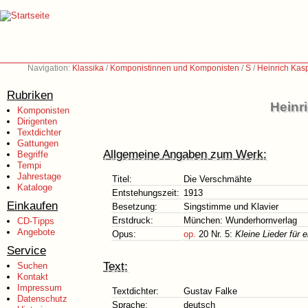
Navigation:
Klassika
/
Komponistinnen und Komponisten
/
S
/
Heinrich Kas
Rubriken
Heinr
Komponisten
Dirigenten
Textdichter
Gattungen
Allgemeine Angaben zum Werk:
Begriffe
Tempi
Jahrestage
Titel:
Die Verschmähte
Kataloge
Entstehungszeit:
1913
Einkaufen
Besetzung:
Singstimme und Klavier
Erstdruck:
München: Wunderhornverlag
CD-Tipps
Angebote
Opus:
op.
20 Nr. 5:
Kleine Lieder für
Service
Text:
Suchen
Kontakt
Impressum
Textdichter:
Gustav Falke
Datenschutz
Sprache:
deutsch