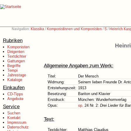
Navigation:
Klassika
/
Komponistinnen und Komponisten
/
S
/
Heinrich Kas
Rubriken
Heinr
Komponisten
Dirigenten
Textdichter
Gattungen
Allgemeine Angaben zum Werk:
Begriffe
Tempi
Jahrestage
Titel:
Der Mensch
Kataloge
Widmung:
Seinem lieben Freunde Dr. An
Einkaufen
Entstehungszeit:
1913
Besetzung:
Bariton und Klavier
CD-Tipps
Angebote
Erstdruck:
München: Wunderhornverlag
Opus:
op.
24 Nr. 2:
Drei Lieder für Ba
Service
Suchen
Kontakt
Text:
Impressum
Datenschutz
Textdichter:
Matthias Claudius