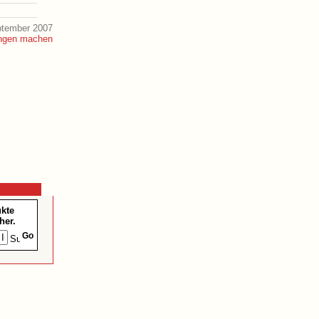
ptember 2007
ukte
her.
Go