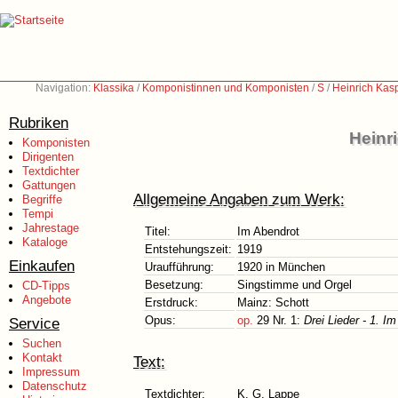
Navigation:
Klassika
/
Komponistinnen und Komponisten
/
S
/
Heinrich Kas
Rubriken
Heinr
Komponisten
Dirigenten
Textdichter
Gattungen
Allgemeine Angaben zum Werk:
Begriffe
Tempi
Jahrestage
Titel:
Im Abendrot
Kataloge
Entstehungszeit:
1919
Einkaufen
Uraufführung:
1920 in München
Besetzung:
Singstimme und Orgel
CD-Tipps
Angebote
Erstdruck:
Mainz: Schott
Opus:
op.
29 Nr. 1:
Drei Lieder - 1. I
Service
Suchen
Kontakt
Text:
Impressum
Datenschutz
Textdichter:
K. G. Lappe