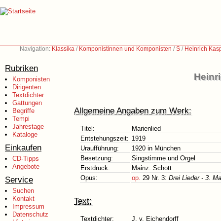
Navigation:
Klassika
/
Komponistinnen und Komponisten
/
S
/
Heinrich Kas
Rubriken
Heinr
Komponisten
Dirigenten
Textdichter
Gattungen
Allgemeine Angaben zum Werk:
Begriffe
Tempi
Jahrestage
Titel:
Marienlied
Kataloge
Entstehungszeit:
1919
Einkaufen
Uraufführung:
1920 in München
Besetzung:
Singstimme und Orgel
CD-Tipps
Angebote
Erstdruck:
Mainz: Schott
Opus:
op.
29 Nr. 3:
Drei Lieder - 3. Ma
Service
Suchen
Kontakt
Text:
Impressum
Datenschutz
Textdichter:
J. v. Eichendorff