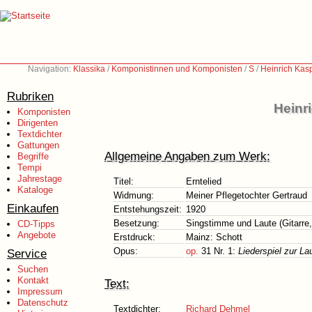
Navigation:
Klassika
/
Komponistinnen und Komponisten
/
S
/
Heinrich Kas
Rubriken
Heinr
Komponisten
Dirigenten
Textdichter
Gattungen
Allgemeine Angaben zum Werk:
Begriffe
Tempi
Jahrestage
Titel:
Erntelied
Kataloge
Widmung:
Meiner Pflegetochter Gertraud
Einkaufen
Entstehungszeit:
1920
Besetzung:
Singstimme und Laute (Gitarre,
CD-Tipps
Angebote
Erstdruck:
Mainz: Schott
Opus:
op.
31 Nr. 1:
Liederspiel zur L
Service
Suchen
Kontakt
Text:
Impressum
Datenschutz
Textdichter:
Richard Dehmel