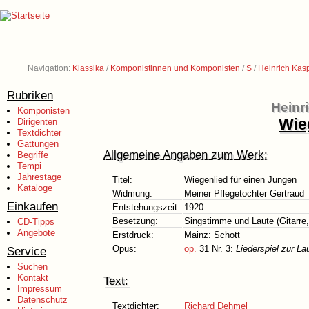
Navigation:
Klassika
/
Komponistinnen und Komponisten
/
S
/
Heinrich Kas
Rubriken
Heinr
Komponisten
Wie
Dirigenten
Textdichter
Gattungen
Allgemeine Angaben zum Werk:
Begriffe
Tempi
Jahrestage
Titel:
Wiegenlied für einen Jungen
Kataloge
Widmung:
Meiner Pflegetochter Gertraud
Einkaufen
Entstehungszeit:
1920
Besetzung:
Singstimme und Laute (Gitarre,
CD-Tipps
Angebote
Erstdruck:
Mainz: Schott
Opus:
op.
31 Nr. 3:
Liederspiel zur L
Service
Suchen
Kontakt
Text:
Impressum
Datenschutz
Textdichter:
Richard Dehmel