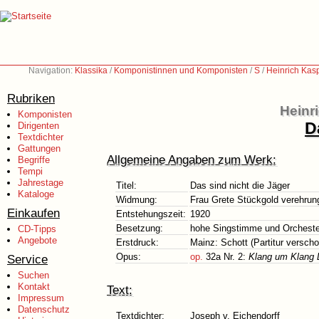
Navigation:
Klassika
/
Komponistinnen und Komponisten
/
S
/
Heinrich Kas
Rubriken
Heinr
Komponisten
D
Dirigenten
Textdichter
Gattungen
Allgemeine Angaben zum Werk:
Begriffe
Tempi
Jahrestage
Titel:
Das sind nicht die Jäger
Kataloge
Widmung:
Frau Grete Stückgold verehrun
Einkaufen
Entstehungszeit:
1920
Besetzung:
hohe Singstimme und Orcheste
CD-Tipps
Angebote
Erstdruck:
Mainz: Schott (Partitur versch
Opus:
op.
32a Nr. 2:
Klang um Klang D
Service
Suchen
Kontakt
Text:
Impressum
Datenschutz
Textdichter:
Joseph v. Eichendorff