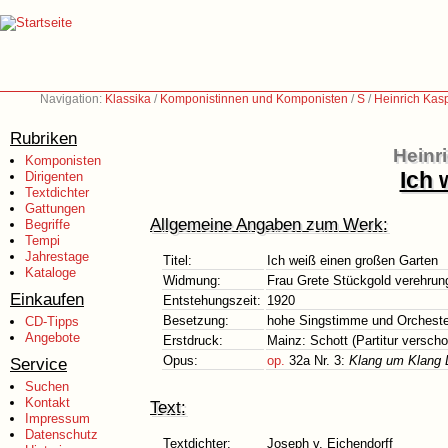
Navigation:
Klassika
/
Komponistinnen und Komponisten
/
S
/
Heinrich Kas
Rubriken
Heinr
Komponisten
Ich 
Dirigenten
Textdichter
Gattungen
Allgemeine Angaben zum Werk:
Begriffe
Tempi
Jahrestage
Titel:
Ich weiß einen großen Garten
Kataloge
Widmung:
Frau Grete Stückgold verehrun
Einkaufen
Entstehungszeit:
1920
Besetzung:
hohe Singstimme und Orcheste
CD-Tipps
Angebote
Erstdruck:
Mainz: Schott (Partitur versch
Opus:
op.
32a Nr. 3:
Klang um Klang D
Service
Suchen
Kontakt
Text:
Impressum
Datenschutz
Textdichter:
Joseph v. Eichendorff