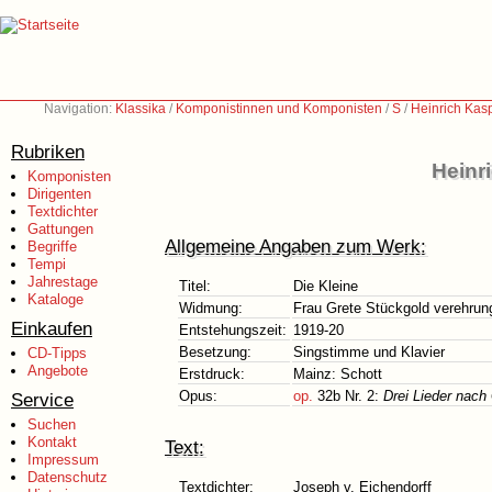
Navigation:
Klassika
/
Komponistinnen und Komponisten
/
S
/
Heinrich Kas
Rubriken
Heinr
Komponisten
Dirigenten
Textdichter
Gattungen
Allgemeine Angaben zum Werk:
Begriffe
Tempi
Jahrestage
Titel:
Die Kleine
Kataloge
Widmung:
Frau Grete Stückgold verehrun
Einkaufen
Entstehungszeit:
1919-20
Besetzung:
Singstimme und Klavier
CD-Tipps
Angebote
Erstdruck:
Mainz: Schott
Opus:
op.
32b Nr. 2:
Drei Lieder nach
Service
Suchen
Kontakt
Text:
Impressum
Datenschutz
Textdichter:
Joseph v. Eichendorff