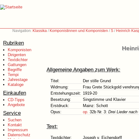
Navigation:
Klassika
/
Komponistinnen und Komponisten
/
S
/
Heinrich Kas
Rubriken
Heinr
Komponisten
Dirigenten
Textdichter
Gattungen
Allgemeine Angaben zum Werk:
Begriffe
Tempi
Jahrestage
Titel:
Der stille Grund
Kataloge
Widmung:
Frau Grete Stückgold verehrun
Einkaufen
Entstehungszeit:
1919-20
Besetzung:
Singstimme und Klavier
CD-Tipps
Angebote
Erstdruck:
Mainz: Schott
Opus:
op.
32b Nr. 3:
Drei Lieder nach 
Service
Suchen
Kontakt
Text:
Impressum
Datenschutz
Textdichter:
Joseph v. Eichendorff