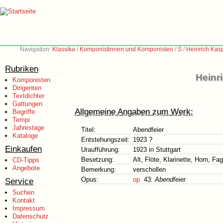
Navigation:
Klassika
/
Komponistinnen und Komponisten
/
S
/
Heinrich Kas
Rubriken
Heinr
Komponisten
Dirigenten
Textdichter
Gattungen
Allgemeine Angaben zum Werk:
Begriffe
Tempi
Jahrestage
Titel:
Abendfeier
Kataloge
Entstehungszeit:
1923 ?
Einkaufen
Uraufführung:
1923 in Stuttgart
Besetzung:
Alt, Flöte, Klarinette, Horn, Fa
CD-Tipps
Angebote
Bemerkung:
verschollen
Opus:
op.
43:
Abendfeier
Service
Suchen
Kontakt
Impressum
Datenschutz