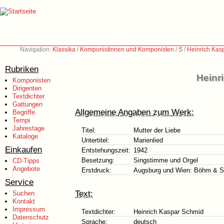
Navigation:
Klassika
/
Komponistinnen und Komponisten
/
S
/
Heinrich Kas
Rubriken
Heinr
Komponisten
Dirigenten
Textdichter
Gattungen
Allgemeine Angaben zum Werk:
Begriffe
Tempi
Jahrestage
Titel:
Mutter der Liebe
Kataloge
Untertitel:
Marienlied
Einkaufen
Entstehungszeit:
1942
Besetzung:
Singstimme und Orgel
CD-Tipps
Angebote
Erstdruck:
Augsburg und Wien: Böhm & 
Service
Text:
Suchen
Kontakt
Impressum
Textdichter:
Heinrich Kaspar Schmid
Datenschutz
Sprache:
deutsch