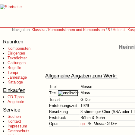
Navigation:
Klassika
/
Komponistinnen und Komponisten
/
S
/
Heinrich Kas
Rubriken
Heinr
Komponisten
Dirigenten
Textdichter
Gattungen
Begriffe
Tempi
Allgemeine Angaben zum Werk:
Jahrestage
Kataloge
Titel:
Messe
Einkaufen
Mass
Titel
:
CD-Tipps
Tonart:
G-Dur
Angebote
Entstehungszeit:
1929
Service
Besetzung:
3-stimmiger Chor (SSA oder TT
Suchen
Erstdruck:
Böhm & Sohn
Kontakt
Opus:
op.
75:
Messe G-Dur
Impressum
Datenschutz