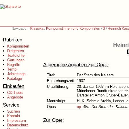
Navigation:
Klassika
/
Komponistinnen und Komponisten
/
S
/
Heinrich Kas
Rubriken
Heinr
Komponisten
Dirigenten
Textdichter
Gattungen
Allgemeine Angaben zur Oper:
Begriffe
Tempi
Jahrestage
Titel:
Der Stern des Kaisers
Kataloge
Entstehungszeit:
1937
Einkaufen
Uraufführung:
20. Januar 1937 im Reichssen
Münchener Rundfunkorchester u
CD-Tipps
Darsteller: Anton Gruber-Bauer
Angebote
Manuskript:
H. K. Schmid-Archiv, Landau an
Service
Opus:
op.
45a:
Der Stern des Kaisers
Suchen
Kontakt
Zur Oper:
Impressum
Datenschutz