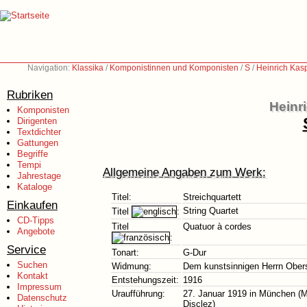
Navigation:
Klassika
/
Komponistinnen und Komponisten
/
S
/
Heinrich Kas
Rubriken
Heinr
Komponisten
Dirigenten
Textdichter
Gattungen
Begriffe
Tempi
Allgemeine Angaben zum Werk:
Jahrestage
Kataloge
Titel:
Streichquartett
Einkaufen
String Quartet
Titel
:
CD-Tipps
Titel
Quatuor à cordes
Angebote
:
Service
Tonart:
G-Dur
Suchen
Widmung:
Dem kunstsinnigen Herrn Obers
Kontakt
Entstehungszeit:
1916
Impressum
Uraufführung:
27. Januar 1919 in München (Mü
Datenschutz
Disclez)