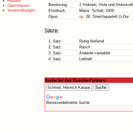
Historie
Besetzung:
2 Violinen, Viola und Violoncell
Opernhäuser
Veranstaltungen
Erstdruck:
Mainz: Schott, 1920
Opus:
op.
26:
Streichquartett G-Dur
Sätze:
1. Satz:
Ruhig fließend
2. Satz:
Rasch
3. Satz:
Andante cantabile
4. Satz:
Lebhaft
Suche bei den Klassika-Partnern:
Benutzerdefinierte Suche