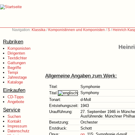
Navigation:
Klassika
/
Komponistinnen und Komponisten
/
S
/
Heinrich Kas
Rubriken
Heinr
Komponisten
Dirigenten
Textdichter
Gattungen
Begriffe
Tempi
Allgemeine Angaben zum Werk:
Jahrestage
Kataloge
Titel:
Symphonie
Einkaufen
Symphony
Titel
:
CD-Tipps
Tonart:
d-Moll
Angebote
Entstehungszeit:
1943
Service
Uraufführung:
27. September 1946 in München
Ausführende: Münchner Philhar
Suchen
Kontakt
Besetzung:
Orchester
Impressum
Erstdruck:
Schott
Datenschutz
Opus:
op.
115:
Symphonie d-moll