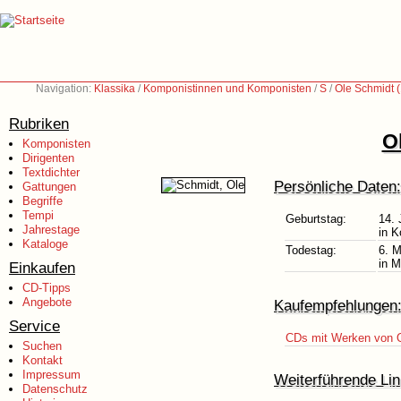
Navigation:
Klassika
/
Komponistinnen und Komponisten
/
S
/
Ole Schmidt 
Rubriken
O
Komponisten
Dirigenten
Textdichter
Persönliche Daten:
Gattungen
Begriffe
Tempi
Geburtstag:
14. 
Jahrestage
in 
Kataloge
Todestag:
6. 
in M
Einkaufen
CD-Tipps
Angebote
Kaufempfehlungen
Service
CDs mit Werken von 
Suchen
Kontakt
Impressum
Weiterführende Lin
Datenschutz