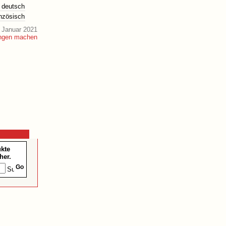
deutsch
anzösisch
 Januar 2021
ukte
her.
Go