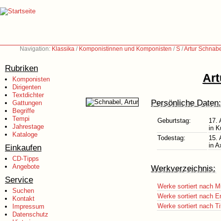
Navigation:
Klassika
/
Komponistinnen und Komponisten
/
S
/
Artur Schnab
Rubriken
Art
Komponisten
Dirigenten
Textdichter
Persönliche Daten:
Gattungen
Begriffe
Tempi
Geburtstag:
17. 
Jahrestage
in K
Kataloge
Todestag:
15.
in A
Einkaufen
CD-Tipps
Angebote
Werkverzeichnis:
Service
Werke sortiert nach M
Suchen
Werke sortiert nach E
Kontakt
Werke sortiert nach Ti
Impressum
Datenschutz