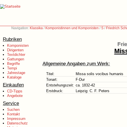
Navigation:
Klassika
/
Komponistinnen und Komponisten
/
S
/
Friedrich Sc
Rubriken
Fri
Komponisten
Mis
Dirigenten
Textdichter
Gattungen
Allgemeine Angaben zum Werk:
Begriffe
Tempi
Jahrestage
Titel:
Missa solis vocibus humanis
Kataloge
Tonart:
F-Dur
Einkaufen
Entstehungszeit:
ca. 1832-42
Erstdruck:
Leipzig: C. F. Peters
CD-Tipps
Angebote
Service
Suchen
Kontakt
Impressum
Datenschutz