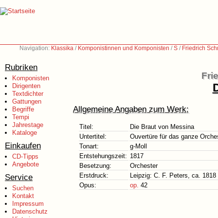
Navigation:
Klassika
/
Komponistinnen und Komponisten
/
S
/
Friedrich Sc
Rubriken
Fri
Komponisten
Dirigenten
Textdichter
Gattungen
Allgemeine Angaben zum Werk:
Begriffe
Tempi
Jahrestage
Titel:
Die Braut von Messina
Kataloge
Untertitel:
Ouvertüre für das ganze Orches
Einkaufen
Tonart:
g-Moll
Entstehungszeit:
1817
CD-Tipps
Angebote
Besetzung:
Orchester
Erstdruck:
Leipzig: C. F. Peters, ca. 1818
Service
Opus:
op.
42
Suchen
Kontakt
Impressum
Datenschutz