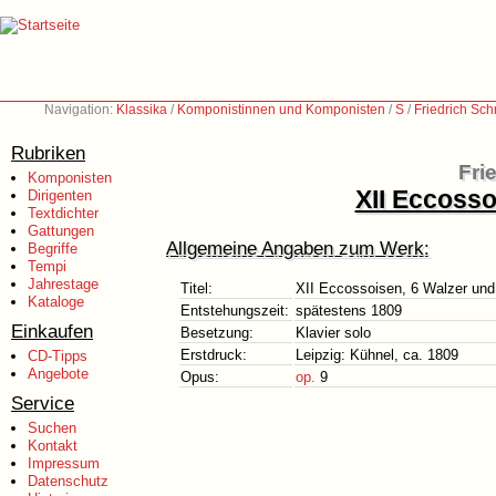
Navigation:
Klassika
/
Komponistinnen und Komponisten
/
S
/
Friedrich Sc
Rubriken
Fri
Komponisten
XII Eccosso
Dirigenten
Textdichter
Gattungen
Allgemeine Angaben zum Werk:
Begriffe
Tempi
Jahrestage
Titel:
XII Eccossoisen, 6 Walzer und 
Kataloge
Entstehungszeit:
spätestens 1809
Einkaufen
Besetzung:
Klavier solo
Erstdruck:
Leipzig: Kühnel, ca. 1809
CD-Tipps
Angebote
Opus:
op.
9
Service
Suchen
Kontakt
Impressum
Datenschutz