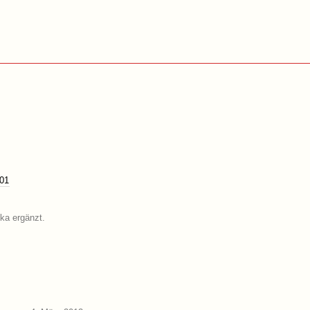
01
ika ergänzt.