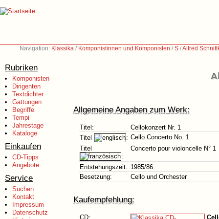
Navigation:
Klassika
/
Komponistinnen und Komponisten
/
S
/
Alfred Schnit
Rubriken
A
Komponisten
Dirigenten
Textdichter
Gattungen
Allgemeine Angaben zum Werk:
Begriffe
Tempi
Jahrestage
Titel:
Cellokonzert Nr. 1
Kataloge
Cello Concerto No. 1
Titel
:
Einkaufen
Titel
Concerto pour violoncelle N° 1
:
CD-Tipps
Angebote
Entstehungszeit:
1985/86
Service
Besetzung:
Cello und Orchester
Suchen
Kontakt
Kaufempfehlung:
Impressum
Datenschutz
CD:
Cell