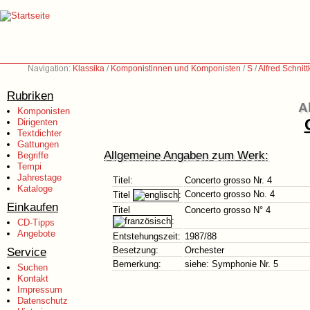
Navigation:
Klassika
/
Komponistinnen und Komponisten
/
S
/
Alfred Schnit
Rubriken
A
Komponisten
Dirigenten
Textdichter
Gattungen
Allgemeine Angaben zum Werk:
Begriffe
Tempi
Jahrestage
Titel:
Concerto grosso Nr. 4
Kataloge
Concerto grosso No. 4
Titel
:
Einkaufen
Titel
Concerto grosso N° 4
:
CD-Tipps
Angebote
Entstehungszeit:
1987/88
Service
Besetzung:
Orchester
Bemerkung:
siehe: Symphonie Nr. 5
Suchen
Kontakt
Impressum
Datenschutz