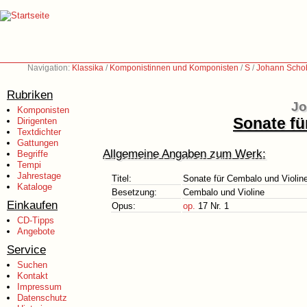
Navigation:
Klassika
/
Komponistinnen und Komponisten
/
S
/
Johann Schob
Rubriken
Jo
Komponisten
Sonate fü
Dirigenten
Textdichter
Gattungen
Allgemeine Angaben zum Werk:
Begriffe
Tempi
Jahrestage
Titel:
Sonate für Cembalo und Violine
Kataloge
Besetzung:
Cembalo und Violine
Einkaufen
Opus:
op.
17 Nr. 1
CD-Tipps
Angebote
Service
Suchen
Kontakt
Impressum
Datenschutz