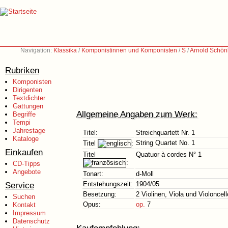
Navigation:
Klassika
/
Komponistinnen und Komponisten
/
S
/
Arnold Schön
Rubriken
Komponisten
Dirigenten
Textdichter
Gattungen
Allgemeine Angaben zum Werk:
Begriffe
Tempi
Jahrestage
Titel:
Streichquartett Nr. 1
Kataloge
String Quartet No. 1
Titel
:
Einkaufen
Titel
Quatuor à cordes N° 1
:
CD-Tipps
Angebote
Tonart:
d-Moll
Service
Entstehungszeit:
1904/05
Besetzung:
2 Violinen, Viola und Violoncell
Suchen
Opus:
op.
7
Kontakt
Impressum
Datenschutz