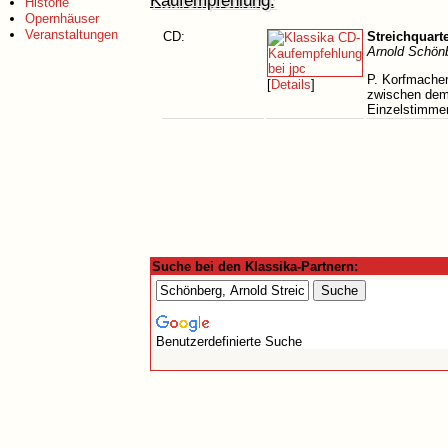
Kaufempfehlung:
Historie
Opernhäuser
Veranstaltungen
CD:
Streichquarte
Arnold Schön
P. Korfmacher
[
Details
]
zwischen dem 
Einzelstimmen
Suche bei den Klassika-Partnern:
Benutzerdefinierte Suche