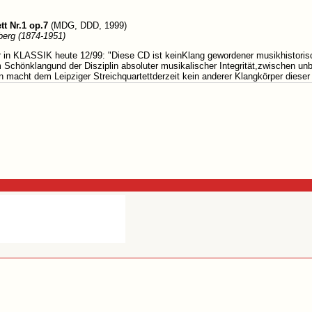
tt Nr.1 op.7
(MDG, DDD, 1999)
berg (1874-1951)
 in KLASSIK heute 12/99: "Diese CD ist keinKlang gewordener musikhistorisc
Schönklangund der Disziplin absoluter musikalischer Integrität,zwischen unbe
 macht dem Leipziger Streichquartettderzeit kein anderer Klangkörper dieser