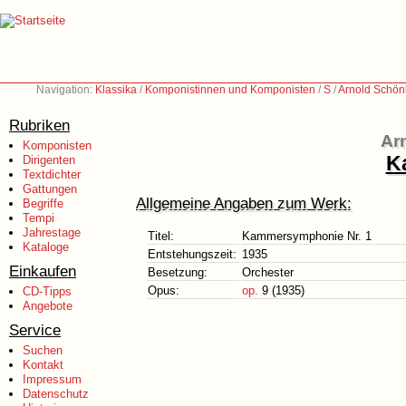
Navigation:
Klassika
/
Komponistinnen und Komponisten
/
S
/
Arnold Schön
Rubriken
Ar
Komponisten
K
Dirigenten
Textdichter
Gattungen
Allgemeine Angaben zum Werk:
Begriffe
Tempi
Jahrestage
Titel:
Kammersymphonie Nr. 1
Kataloge
Entstehungszeit:
1935
Einkaufen
Besetzung:
Orchester
Opus:
op.
9 (1935)
CD-Tipps
Angebote
Service
Suchen
Kontakt
Impressum
Datenschutz