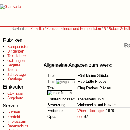
Navigation:
Klassika
/
Komponistinnen und Komponisten
/
S
/
Robert Schol
Rubriken
Ro
Komponisten
Dirigenten
Textdichter
Gattungen
Allgemeine Angaben zum Werk:
Begriffe
Tempi
Jahrestage
Titel:
Fünf kleine Stücke
Kataloge
Five Little Pieces
Titel
:
Einkaufen
Titel
Cinq Petites Pièces
:
CD-Tipps
Angebote
Entstehungszeit:
spätestens 1976
Service
Besetzung:
Violoncello und Klavier
Erstdruck:
Wien: Doblinger
, 1976
Suchen
Opus:
op.
92
Kontakt
Impressum
Datenschutz