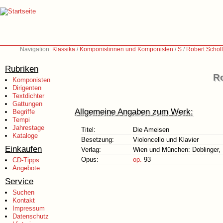
Navigation:
Klassika
/
Komponistinnen und Komponisten
/
S
/
Robert Schol
Rubriken
Ro
Komponisten
Dirigenten
Textdichter
Gattungen
Allgemeine Angaben zum Werk:
Begriffe
Tempi
Jahrestage
Titel:
Die Ameisen
Kataloge
Besetzung:
Violoncello und Klavier
Einkaufen
Verlag:
Wien und München: Doblinger, 
Opus:
op.
93
CD-Tipps
Angebote
Service
Suchen
Kontakt
Impressum
Datenschutz