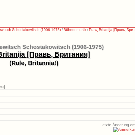
jewitsch Schostakowitsch (1906-1975)
/
Bühnenmusik
/
Praw, Britanija [Правь, Бри
ijewitsch Schostakowitsch (1906-1975)
Britanija [Правь, Британия]
(Rule, Britannia!)
ия]
Letzte Änderung am