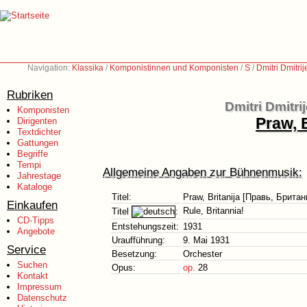
Navigation:
Klassika
/
Komponistinnen und Komponisten
/
S
/
Dmitri Dmitri
Rubriken
Dmitri Dmitr
Komponisten
Praw, 
Dirigenten
Textdichter
Gattungen
Begriffe
Tempi
Allgemeine Angaben zur Bühnenmusik:
Jahrestage
Kataloge
Titel:
Praw, Britanija [Правь, Британ
Einkaufen
Rule, Britannia!
Titel
:
CD-Tipps
Entstehungszeit:
1931
Angebote
Uraufführung:
9. Mai 1931
Service
Besetzung:
Orchester
Suchen
Opus:
op.
28
Kontakt
Impressum
Datenschutz