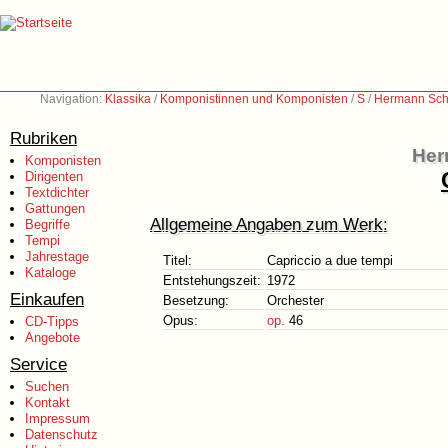
Navigation:
Klassika
/
Komponistinnen und Komponisten
/
S
/
Hermann Sch
Rubriken
Her
Komponisten
Dirigenten
Textdichter
Gattungen
Allgemeine Angaben zum Werk:
Begriffe
Tempi
Jahrestage
Titel:
Capriccio a due tempi
Kataloge
Entstehungszeit:
1972
Einkaufen
Besetzung:
Orchester
Opus:
op.
46
CD-Tipps
Angebote
Service
Suchen
Kontakt
Impressum
Datenschutz