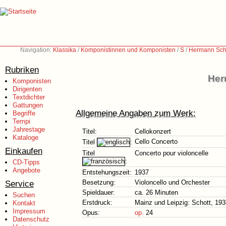
Navigation:
Klassika
/
Komponistinnen und Komponisten
/
S
/
Hermann Sch
Rubriken
Her
Komponisten
Dirigenten
Textdichter
Gattungen
Allgemeine Angaben zum Werk:
Begriffe
Tempi
Jahrestage
Titel:
Cellokonzert
Kataloge
Cello Concerto
Titel
:
Einkaufen
Titel
Concerto pour violoncelle
:
CD-Tipps
Angebote
Entstehungszeit:
1937
Service
Besetzung:
Violoncello und Orchester
Spieldauer:
ca. 26 Minuten
Suchen
Erstdruck:
Mainz und Leipzig: Schott, 19
Kontakt
Impressum
Opus:
op.
24
Datenschutz