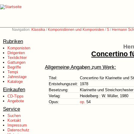
Navigation:
Klassika
/
Komponistinnen und Komponisten
/
S
/
Hermann Sch
Rubriken
Her
Komponisten
Concertino f
Dirigenten
Textdichter
Gattungen
Allgemeine Angaben zum Werk:
Begriffe
Tempi
Jahrestage
Titel:
Concertino für Klarinette und S
Kataloge
Entstehungszeit:
1978
Einkaufen
Besetzung:
Klarinette und Streichorchester
Verlag:
Heidelberg : W. Müller, 1980
CD-Tipps
Angebote
Opus:
op.
54
Service
Suchen
Kontakt
Impressum
Datenschutz