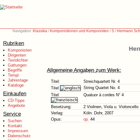
Navigation:
Klassika
/
Komponistinnen und Komponisten
/
S
/
Hermann Sch
Rubriken
Her
Komponisten
Dirigenten
Textdichter
Gattungen
Allgemeine Angaben zum Werk:
Begriffe
Tempi
Jahrestage
Titel:
Streichquartett Nr. 4
Kataloge
String Quartet No. 4
Titel
:
Einkaufen
Titel
Quatuor à cordes N° 4
:
CD-Tipps
Angebote
Besetzung:
2 Violinen, Viola u. Violoncello
Service
Verlag:
Köln: Dohr, 2007
Opus:
op.
44
Suchen
Kontakt
Impressum
Datenschutz