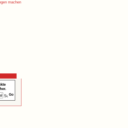
ukte
her.
Go