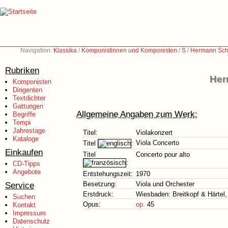
Navigation:
Klassika
/
Komponistinnen und Komponisten
/
S
/
Hermann Sch
Rubriken
Her
Komponisten
Dirigenten
Textdichter
Gattungen
Allgemeine Angaben zum Werk:
Begriffe
Tempi
Jahrestage
Titel:
Violakonzert
Kataloge
Viola Concerto
Titel
:
Einkaufen
Titel
Concerto pour alto
:
CD-Tipps
Angebote
Entstehungszeit:
1970
Service
Besetzung:
Viola und Orchester
Erstdruck:
Wiesbaden: Breitkopf & Härtel,
Suchen
Opus:
op.
45
Kontakt
Impressum
Datenschutz