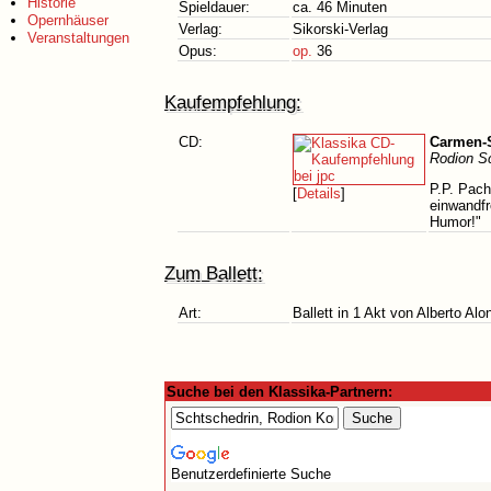
Historie
Spieldauer:
ca. 46 Minuten
Opernhäuser
Verlag:
Sikorski-Verlag
Veranstaltungen
Opus:
op.
36
Kaufempfehlung:
CD:
Carmen-S
Rodion Sc
P.P. Pach
[
Details
]
einwandfr
Humor!"
Zum Ballett:
Art:
Ballett in 1 Akt von Alberto Al
Suche bei den Klassika-Partnern:
Benutzerdefinierte Suche