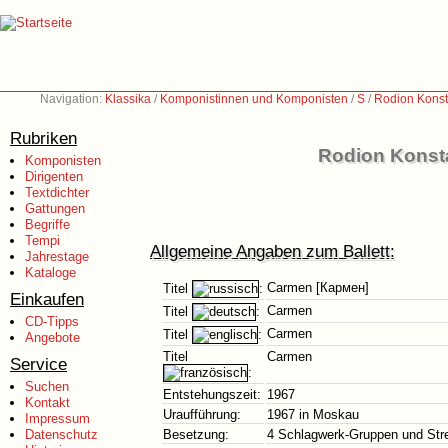
Navigation:
Klassika
/
Komponistinnen und Komponisten
/
S
/
Rodion Konst
Rubriken
Rodion Konsta
Komponisten
Dirigenten
Textdichter
Gattungen
Begriffe
Tempi
Allgemeine Angaben zum Ballett:
Jahrestage
Kataloge
Carmen [Кармен]
Titel
:
Einkaufen
Carmen
Titel
:
CD-Tipps
Carmen
Titel
:
Angebote
Titel
Carmen
Service
:
Suchen
Entstehungszeit:
1967
Kontakt
Uraufführung:
1967 in Moskau
Impressum
Datenschutz
Besetzung:
4 Schlagwerk-Gruppen und Stre