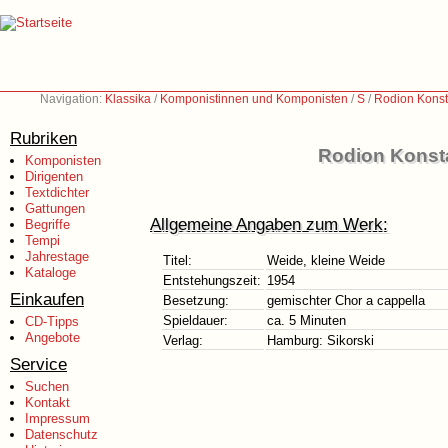
Navigation:
Klassika
/
Komponistinnen und Komponisten
/
S
/
Rodion Konst
Rubriken
Rodion Konsta
Komponisten
Dirigenten
Textdichter
Gattungen
Allgemeine Angaben zum Werk:
Begriffe
Tempi
Jahrestage
Titel:
Weide, kleine Weide
Kataloge
Entstehungszeit:
1954
Einkaufen
Besetzung:
gemischter Chor a cappella
Spieldauer:
ca. 5 Minuten
CD-Tipps
Angebote
Verlag:
Hamburg: Sikorski
Service
Suchen
Kontakt
Impressum
Datenschutz