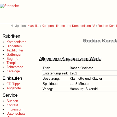
Navigation:
Klassika
/
Komponistinnen und Komponisten
/
S
/
Rodion Konst
Rubriken
Rodion Konsta
Komponisten
Dirigenten
Textdichter
Gattungen
Allgemeine Angaben zum Werk:
Begriffe
Tempi
Jahrestage
Titel:
Basso Ostinato
Kataloge
Entstehungszeit:
1961
Einkaufen
Besetzung:
Klarinette und Klavier
Spieldauer:
ca. 5 Minuten
CD-Tipps
Angebote
Verlag:
Hamburg: Sikorski
Service
Suchen
Kontakt
Impressum
Datenschutz