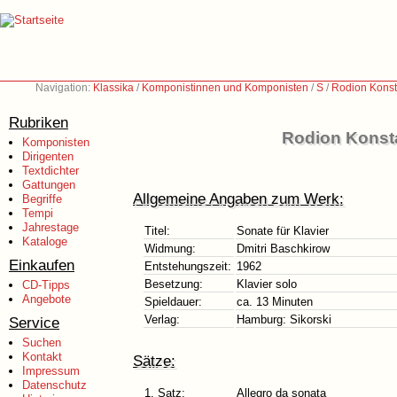
Navigation:
Klassika
/
Komponistinnen und Komponisten
/
S
/
Rodion Konst
Rubriken
Rodion Konsta
Komponisten
Dirigenten
Textdichter
Gattungen
Allgemeine Angaben zum Werk:
Begriffe
Tempi
Jahrestage
Titel:
Sonate für Klavier
Kataloge
Widmung:
Dmitri Baschkirow
Einkaufen
Entstehungszeit:
1962
Besetzung:
Klavier solo
CD-Tipps
Angebote
Spieldauer:
ca. 13 Minuten
Verlag:
Hamburg: Sikorski
Service
Suchen
Kontakt
Sätze:
Impressum
Datenschutz
1. Satz:
Allegro da sonata