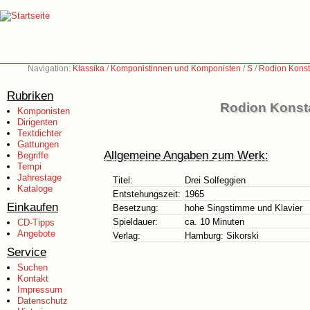
Navigation:
Klassika
/
Komponistinnen und Komponisten
/
S
/
Rodion Konst
Rubriken
Rodion Konsta
Komponisten
Dirigenten
Textdichter
Gattungen
Allgemeine Angaben zum Werk:
Begriffe
Tempi
Jahrestage
Titel:
Drei Solfeggien
Kataloge
Entstehungszeit:
1965
Einkaufen
Besetzung:
hohe Singstimme und Klavier
Spieldauer:
ca. 10 Minuten
CD-Tipps
Angebote
Verlag:
Hamburg: Sikorski
Service
Suchen
Kontakt
Impressum
Datenschutz