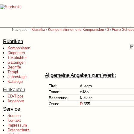
Navigation:
Klassika
/
Komponistinnen und Komponisten
/
S
/
Franz Schube
Rubriken
F
Komponisten
Dirigenten
Textdichter
Gattungen
Begriffe
Tempi
Allgemeine Angaben zum Werk:
Jahrestage
Kataloge
Titel:
Allegro
Einkaufen
Tonart:
c-Moll
CD-Tipps
Besetzung:
Klavier
Angebote
Opus:
D
655
Service
Suchen
Kontakt
Impressum
Datenschutz