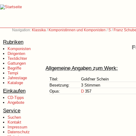
Navigation:
Klassika
/
Komponistinnen und Komponisten
/
S
/
Franz Schube
Rubriken
F
Komponisten
Dirigenten
Textdichter
Gattungen
Allgemeine Angaben zum Werk:
Begriffe
Tempi
Jahrestage
Titel:
Gold'ner Schein
Kataloge
Besetzung:
3 Stimmen
Einkaufen
Opus:
D
357
CD-Tipps
Angebote
Service
Suchen
Kontakt
Impressum
Datenschutz