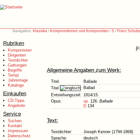
Navigation:
Klassika
/
Komponistinnen und Komponisten
/
S
/
Franz Schube
Rubriken
F
Komponisten
Dirigenten
Textdichter
Gattungen
Allgemeine Angaben zum Werk:
Begriffe
Tempi
Jahrestage
Titel:
Ballade
Kataloge
Ballad
Titel
:
Einkaufen
Entstehungszeit:
1814/15
CD-Tipps
Opus:
op.
126:
Ballade
Angebote
D
134
Service
Text:
Suchen
Kontakt
Impressum
Textdichter:
Joseph Kenner (1794-1868)
Datenschutz
Sprache:
deutsch