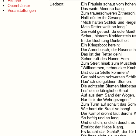
Historie
Liedtext:
Ein Fräulein schaut vom hohe
Opernhäuser
Das weite Meer so bang;
Veranstaltungen
Zum trauerschweren Zitherschl
Hallt düster ihr Gesang;
"Mich halten Schloß und Riegel
Mein Retter weilt so lang."
Sei wohl getrost, du edle Maid!
Schau, hinterm Kreidenstein tre
In der Buchtung Dunkelheit
Ein Kriegsboot herein:
Der Aarenbusch, der Rosenschi
Das ist der Retter dein!
Schon ruft des Hunen Horn
Zum Streit hinab zum Muschelr
"Willkommen, schmucker Knabe
Bist du zu Stelle kommen?
Gar bald vom schwarzen Schild
Hau' ich die goldnen Blumen.
Die achtzehn Blumen blutbetau
Les' deine königliche Braut
Auf aus dem Sand der Wogen,
Nur flink die Wehr gezogen!"
Zum Turm auf schallt das Schwe
Wie harrt die Braut so bang!
Der Kampf dröhnt laut durchs W
So heftig und so lang.
Und endlich, endlich deucht es 
Erstirbt der Hiebe Klang.
Es kracht das Schloß, die Tür k