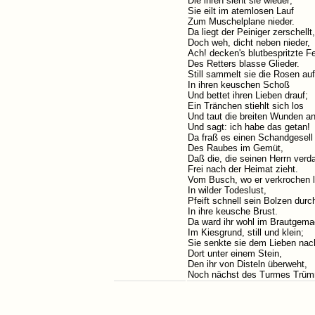
Die ihren sieht sie wieder;
Sie eilt im atemlosen Lauf
Zum Muschelplane nieder.
Da liegt der Peiniger zerschellt,
Doch weh, dicht neben nieder,
Ach! decken's blutbespritzte F
Des Retters blasse Glieder.
Still sammelt sie die Rosen auf
In ihren keuschen Schoß
Und bettet ihren Lieben drauf;
Ein Tränchen stiehlt sich los
Und taut die breiten Wunden a
Und sagt: ich habe das getan!
Da fraß es einen Schandgesell
Des Raubes im Gemüt,
Daß die, die seinen Herrn verda
Frei nach der Heimat zieht.
Vom Busch, wo er verkrochen 
In wilder Todeslust,
Pfeift schnell sein Bolzen durch
In ihre keusche Brust.
Da ward ihr wohl im Brautgema
Im Kiesgrund, still und klein;
Sie senkte sie dem Lieben nac
Dort unter einem Stein,
Den ihr von Disteln überweht,
Noch nächst des Turmes Trüm